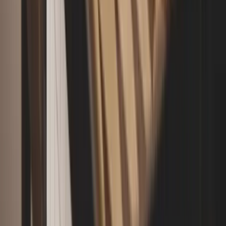
Backgammon Regler – Lär Dig Spela som ett
Proffs
Lär dig backgammon regler från grunden. Uppställning,
spelregler, dubblingskuben, varianter och strategi.
Komplett svensk guide för nybörjare.
Läs reglerna
→