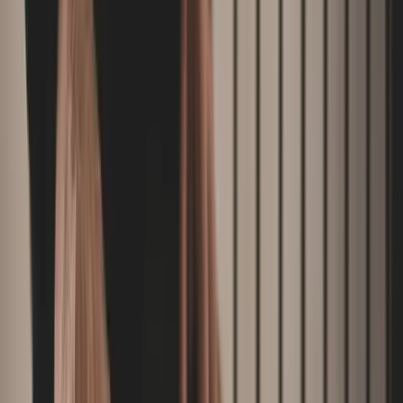
Yatzy
1--6
Enkel
20--40 min
Populära tärningsspel
Yatzy regler
-- Det klassiska tärningsspelet där man
kastar fem tärningar och försöker få olika
kombinationer. Alla kan spela, från barn till vuxna.
Tränar matematik och strategiskt tänkande.
Patiensspel
Patiensspel är kortspel som man spelar ensam. De är
perfekta för stunder av avkoppling.
Spel
Svårighetsgrad
Speltid
Patiens
Enkel
10--30 min
Pyramid
Enkel
10--20 min
Patiens regler
-- Den klassiska patiensen där man
sorterar kort i fyra högar efter färg och valör. Ett tidlöst
spel som aldrig blir gammalt.