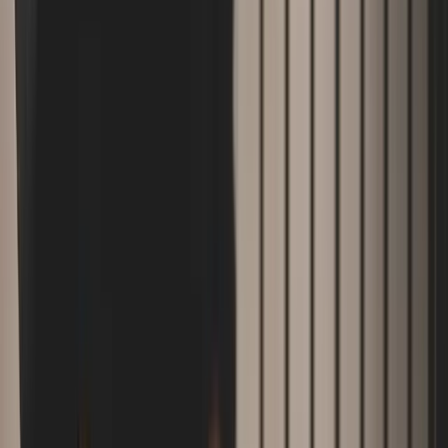
Kasino regler
-- Ett fascinerande kortspel där man
samlar kort från bordet genom att matcha eller bygga
kombinationer. Strategiskt och engagerande.
Poängpoker regler
-- En svensk variant av poker som
spelas med poängsystem istället för pengar. Perfekt för
den som vill spela poker utan insatser.
Patiens regler
-- Det klassiska enspelarkortspelet.
Perfekt för stunder av lugn och ro. Tränar tålamod och
strategiskt tänkande.
Brädspel
Förutom kortspel har vi regler för populära brädspel
som passar för hela familjen.
Spel
Antal spelare
Ålder
Svårighetsgrad
Sp
Monopol
2--8
8+
Medel
60--
Fia med Knuff
2--4
5+
Mycket enkel
30--