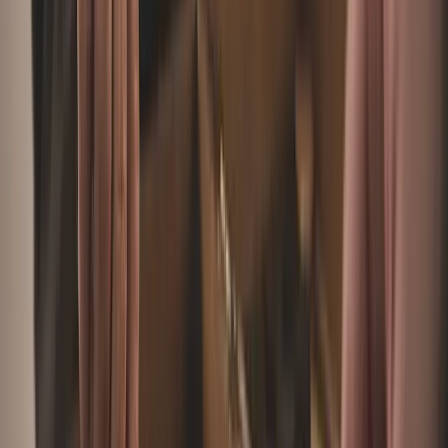
Kalaha
Rummy
Svälta Räv
Kasino
Canasta
Spel för 3 spelare
Kortspel för tre
-- vår kompletta guide
Plump
500
Bluffstopp
Ring of Fire
Chicago
Spel för 4+ spelare
King
Monopol
UNO
Brännboll