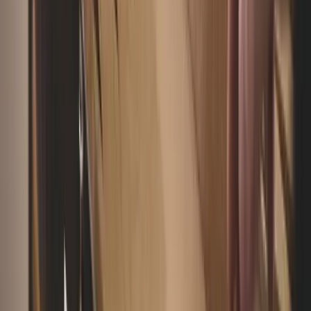
500 Regler – Lär Dig Spela Kortspelet på 10
Minuter
Lär dig 500 regler snabbt med vår kompletta guide.
Poängräkning, strategi och tips för 2–6 spelare. Kom
igång direkt!
Läs reglerna
→