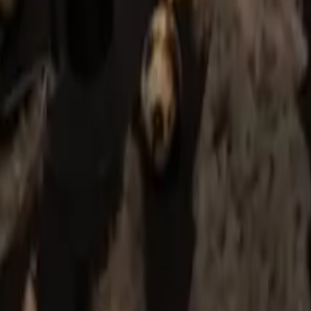
Hur delas korten ut?
Hela kortleken delas ut lika mellan alla spelare. Det gör i
än andra. Spelarna tar upp sina kort på handen och sorte
spelet enklare att hålla koll på.
Grundläggande bluffstopp regler
Spelets mål
Målet i bluffstopp är enkelt:
bli av med alla dina kort förs
hake -- du måste lägga kort i en bestämd ordning, och ibl
du bluffa.
Så spelar ni bluffstopp
Första spelaren lägger ett eller flera kort med
frams
högt vilken valör det ska vara. Spelet börjar alltid m
Nästa spelare ska lägga
tvåor
, spelaren därefter
tr
Efter kung börjar man om med ess igen.