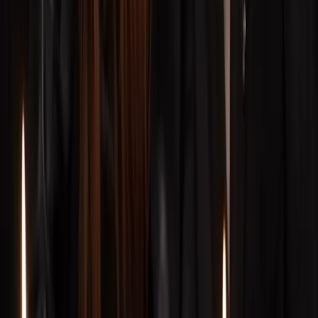
säger annorlunda.
Hur delas korten ut?
Givaren blandar och delar ut
alla 52 kort
-- varje
spelare får alltså
13 kort
. Givarskapet roterar medurs
efter varje runda.
Grundläggande King regler
Stickspelsgrunder
King följer vanliga stickspelsregler:
En spelare
spelar ut
ett kort i valfri färg.
Övriga spelare måste
följa färg
om de kan. Har
man inte den utspelade färgen får man lägga
valfritt kort.
Den som spelade det
högsta kortet
i den
utspelade färgen vinner sticket.
Vinnaren av sticket spelar ut i nästa runda.