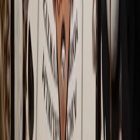
Är King svårt att lära sig?
Grundreglerna för stickspel är enkla, men
kontraktsystemet kräver lite tid att memorera. Efter ett
par rundor sitter det dock. Det svåra i King är inte
reglerna utan strategin -- att välja rätt kontrakt och
spela korten optimalt kräver erfarenhet.
Vad är det bästa kontraktet i King?
Det beror helt på din hand. Trumfkontraktet är det enda
positiva och kan ge upp till +26 poäng, men du behöver
starka kort för att lyckas. Ibland är det bättre att välja ett
negativt kontrakt där du är säker på att undvika
minuspoäng. Vill du öva på stickspel i en enklare form
kan du börja med
Tvåmanswhist
.
Fler kortspel