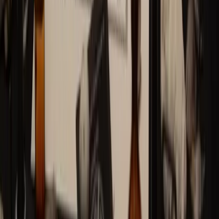
Minuter
Lär dig 500 regler snabbt med vår kompletta guide.
Poängräkning, strategi och tips för 2–6 spelare. Kom
igång direkt!
Läs reglerna
→