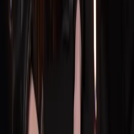
+2 poäng. Maximalt +26.
Specialkontrakt:
King
-- En kombination av alla negativa kontrakt
samtidigt. Stick, hjärter, damer, hjärter kung och de
sista sticken räknas alla. Poängen dubbleras
jämfört med de enskilda kontrakten.
Så spelar ni en omgång King
En komplett omgång King består av
28 rundor
(7
kontrakt per spelare x 4 spelare). Varje runda spelar ni
ut alla 13 stick. Innan varje runda väljer den spelare vars
tur det är ett kontrakt som ingen annan valt ännu.
Spelaren som väljer kontrakt behöver tänka strategiskt -
- vilka kort har du på handen och vilket kontrakt gynnar
dig mest just nu?
Poängräkning i King